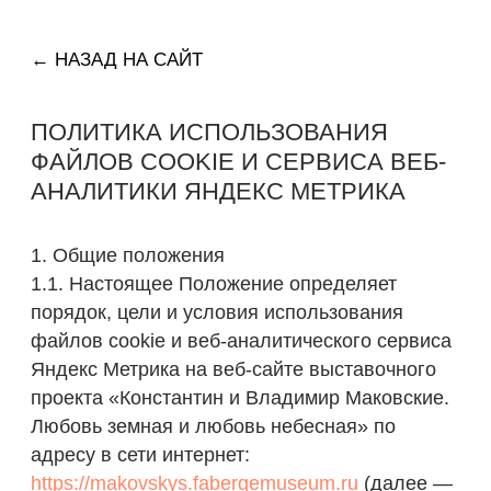
← НАЗАД НА САЙТ
ПОЛИТИКА ИСПОЛЬЗОВАНИЯ
ФАЙЛОВ COOKIE И СЕРВИСА ВЕБ-
АНАЛИТИКИ ЯНДЕКС МЕТРИКА
1. Общие положения
1.1. Настоящее Положение определяет
порядок, цели и условия использования
файлов cookie и веб-аналитического сервиса
Яндекс Метрика на веб-сайте выставочного
проекта «Константин и Владимир Маковские.
Любовь земная и любовь небесная» по
адресу в сети интернет:
https://makovskys.fabergemuseum.ru
(далее —
Сайт).
1.2. Владельцем и оператором Сайта
является Некоммерческая организация
«Культурно-исторический Фонд «Связь
времен» (далее — Оператор).
1.3. При первом посещении Сайта
Пользователю отображается баннер