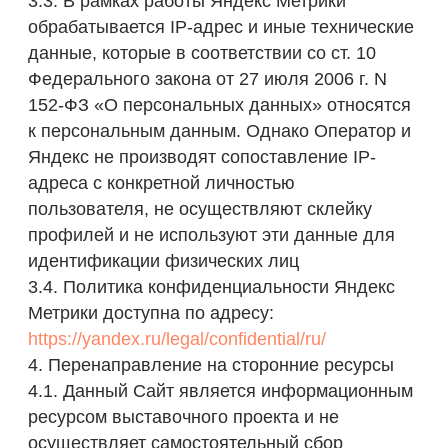
заблокировать или удалить файлы cookie
через настройки своего веб-браузера (Google
Chrome, Яндекс Браузер, Mozilla Firefox, Apple
Safari). Полное отключение cookie возможно в
настройках браузера, однако это может
привести к некорректной работе Сайта.
5.2. Для отключения только сбора данных
Яндекс Метрикой вы можете воспользоваться
официальным инструментом от Яндекса:
https://yandex.ru/support/metrika/general/opt-
out.html
5.3. Отзыв согласия на использование cookie
и Яндекс Метрику:
Пользователь может в любой момент
отозвать ранее данное согласие, выполнив
одно из действий:
- очистить все cookie и кэш браузера;
- отключить Яндекс Метрику по ссылке из п.
5.2.
5.4. Отключение cookie или блокировка
Яндекс Метрики не препятствует
ознакомлению с материалами выставки на
Сайте, однако может ограничить корректность
работы некоторых элементов Сайта.