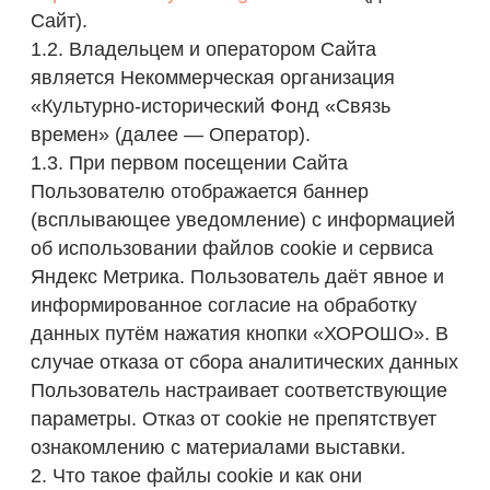
(всплывающее уведомление) с информацией
об использовании файлов cookie и сервиса
Яндекс Метрика. Пользователь даёт явное и
информированное согласие на обработку
данных путём нажатия кнопки «ХОРОШО». В
случае отказа от сбора аналитических данных
Пользователь настраивает соответствующие
параметры. Отказ от cookie не препятствует
ознакомлению с материалами выставки.
2. Что такое файлы cookie и как они
используются
2.1. Файлы cookie (куки) — это небольшие
текстовые файлы, которые загружаются на
устройство Пользователя (компьютер,
смартфон, планшет) при посещении страниц
Сайта.
2.2. Оператор использует файлы cookie для:
Обеспечения базовой работоспособности
Сайта и корректного отображения его
элементов.
Сбора аналитических данных о поведении
пользователей с помощью сервиса Яндекс
Метрика.
Оценки эффективности информационных и