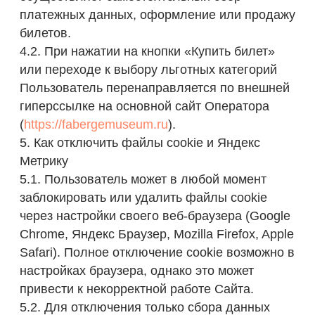
6. Сведения об Операторе и контакты
По вопросам, связанным с настоящим
Положением или использованием файлов
cookie на данном Сайте, вы можете
обратиться к представителям Оператора:
Владелец сайта: Некоммерческая
организация «Культурно-исторический Фонд
«Связь времен»
Адрес сайта:
https://makovskys.fabergemuseum.ru
Адрес основного сайта:
https://fabergemuseum.ru
Адрес: 123112, г. Москва, Пресненская
набережная, д. 8, стр. 1
ОГРН: 1047796221813
Телефон: 8 (812) 333 26 55
Электронная почта: 3332655@fsv.ru