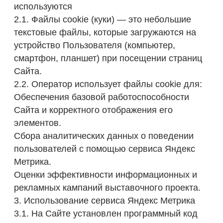
рекламных кампаний выставочного проекта.
3. Использование сервиса Яндекс Метрика
3.1. На Сайте установлен программный код
(счётчик) сервиса веб-аналитики Яндекс
Метрика, предоставляемого ООО «ЯНДЕКС»
(119021, г. Москва, ул. Льва Толстого, д. 16;
ОГРН 1027700229193).
3.2. Через счётчик Яндекс Метрики в
автоматическом режиме собираются
следующие обезличенные данные:
Источник перехода на Сайт.
Время, проведенное на Сайте, глубина
просмотра страниц и взаимодействие с
контентом.
Статистика кликов по внешним ссылкам,
включая переходы на другие веб-сайты.
Технические характеристики устройства
Пользователя (тип устройства, операционная
система, версия браузера, разрешение
экрана).
3.3. В рамках работы Яндекс Метрики
обрабатывается IP-адрес и иные технические
данные, которые в соответствии со ст. 10
Федерального закона от 27 июля 2006 г. N