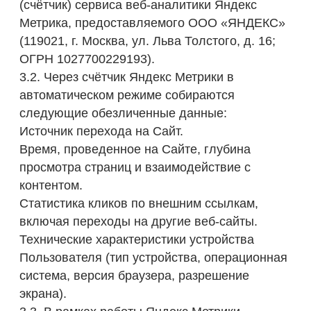
152-ФЗ «О персональных данных» относятся
к персональным данным. Однако Оператор и
Яндекс не производят сопоставление IP-
адреса с конкретной личностью
пользователя, не осуществляют склейку
профилей и не используют эти данные для
идентификации физических лиц
3.4. Политика конфиденциальности Яндекс
Метрики доступна по адресу:
https://yandex.ru/legal/confidential/ru/
4. Перенаправление на сторонние ресурсы
4.1. Данный Сайт является информационным
ресурсом выставочного проекта и не
осуществляет самостоятельный сбор
платежных данных, оформление или продажу
билетов.
4.2. При нажатии на кнопки «Купить билет»
или переходе к выбору льготных категорий
Пользователь перенаправляется по внешней
гиперссылке на основной сайт Оператора
(
https://fabergemuseum.ru
).
5. Как отключить файлы cookie и Яндекс
Метрику
5.1. Пользователь может в любой момент